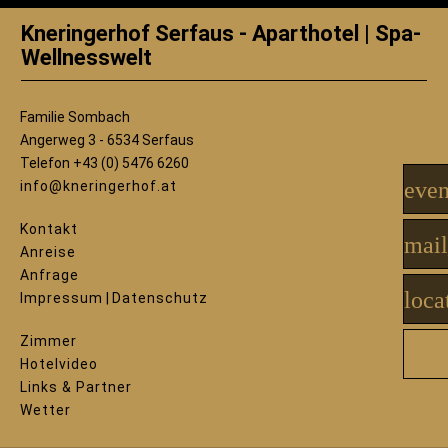
Kneringerhof Serfaus - Aparthotel | Spa-
Wellnesswelt
Familie Sombach
Angerweg 3 - 6534 Serfaus
Telefon +43 (0) 5476 6260
even
info@kneringerhof.at
Kontakt
mail
Anreise
Anfrage
loca
Impressum
|
Datenschutz
Zimmer
Hotelvideo
Links & Partner
Wetter