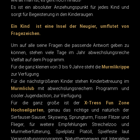
wie alt man ist, es geht hoch hinaus!
Es ist ein absoluter Anziehungspunkt für jedes Kind und
sorgt für Begeisterung in den Kinderaugen.
Ein Kind ist eine Insel der Neugier, umflutet von
Fragezeichen.
Um auf alle seine Fragen die passende Antwort geben zu
können, stehen viele Tage im Jahr abwechslungsreiche
Vielfalt auf dem Programm.
Für die ganz kleinen von 3 bis 9 Jahre steht die
Murmlikrippe
zur Verfügung.
Für die nächstgrößeren Kinder stehen Kinderbetreuung im
Murmliclub
mit abwechslungsreichem Programm und
cooler Jugendaction, zur Verfügung.
Für die ganz große ist der
X-Tress Fun Zone
Hochseilgarten
, genau das richtige und natürlich der
Serfauser-Sauser, Skyswing, Sprungturm, Fisser Flitzer und
Flieger, für weitere Empfehlungen Streichelzoo und
Murmeltierfütterung, Spielplatz Platöll, Spielfeste laut
Veranstaltungsprogramm, Naturthemenweg mit Interaktive